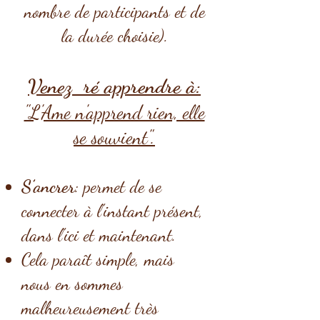
nombre de participants et de
la durée choisie).
Venez ré apprendre à:
"L'Ame n'apprend rien, elle
se souvient".
S’ancrer
: permet de se
connecter à l'instant présent,
dans l'ici et maintenant.
Cela paraît simple, mais
nous en sommes
malheureusement très