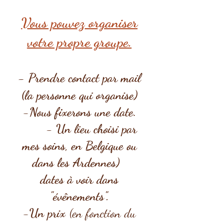
Vous pouvez organiser
votre propre groupe.
-
Prendre contact par mail
(la personne qui organise)
-Nous fixerons une date.
- Un lieu choisi par
mes soins, en Belgique ou
dans les Ardennes)
dates à voir dans
"évênements".
-Un prix
(en fonction du