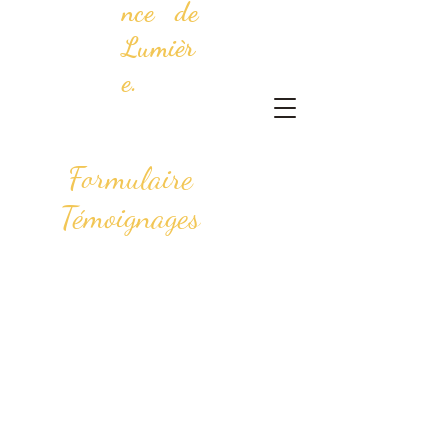
nce de
Lumièr
e.
Formulaire
Témoignages