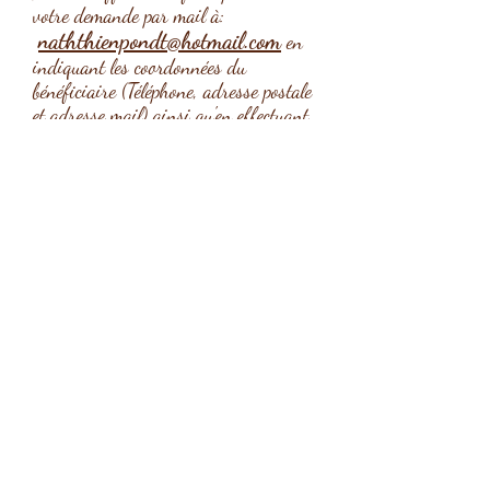
votre demande par mail à:
naththienpondt@hotmail.com
en
indiquant les coordonnées du
bénéficiaire (Téléphone, adresse postale
et adresse mail) ainsi qu'en effectuant
le paiement par virement bancaire au
compte BE81
0015 8902 7324
-
Communication : séance chèque
Mr/Mrs....
Dès réception du paiement, le chèque
sera envoyé à l'adresse du bénéficiaire.
Ce geste aide aussi bien le "donneur"
que le"receveur" du soin.